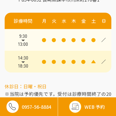
診療時間
月
火
水
木
金
土
日
9:30
●
●
●
●
●
●
／
13:00
14:30
●
●
●
●
●
▲
／
18:30
休診日：日曜・祝日
※当院は予約優先です。受付は診療時間終了の20
分前までにお願いします。
0957-56-8884
WEB 予約
▲
14:00-17:00