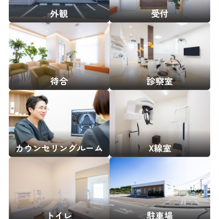
外観
受付
待合
診察室
カウンセリングルーム
X線室
トイレ
駐車場